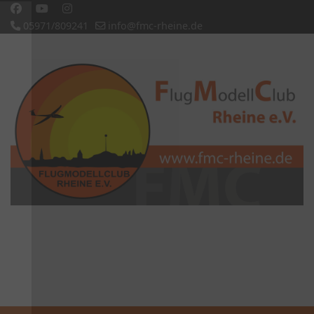
05971/809241
info@fmc-rheine.de
Slideshow CK
'