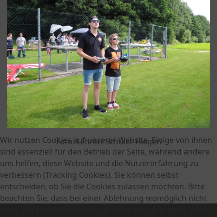
Wir nutzen Cookies auf unserer Website. Einige von ihnen
Foto: Lehrer/ Schüler Fliegen
sind essenziell für den Betrieb der Seite, während andere
uns helfen, diese Website und die Nutzererfahrung zu
verbessern (Tracking Cookies). Sie können selbst
entscheiden, ob Sie die Cookies zulassen möchten. Bitte
beachten Sie, dass bei einer Ablehnung womöglich nicht
mehr alle Funktionalitäten der Seite zur Verfügung stehen.