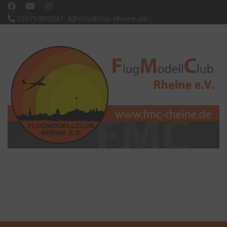
05971/809241
info@fmc-rheine.de
Slideshow CK
'