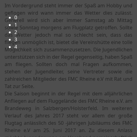
Im Vordergrund steht immer der Spaß am Hobby und
Herzlich Willkommen beim FMC-Rheine e.V.!
geflogen wird wann immer das Wetter dies zulässt.
0
Generell wird sich aber immer Samstag ab Mittag
1
sowie Sonntag morgens am Flugplatz getroffen. Sollte
2
das Wetter jedoch mal so schlecht sein, dass das
3
fliegen unmöglich ist, bietet die Vereinshütte eine tolle
4
Möglichkeit sich zusammenzusetzen. Die Jugendlichen
unterstützen sich in der Regel gegenseitig, haben Spaß
am fliegen. Sollten doch mal Fragen aufkommen,
stehen der Jugendleiter, seine Vertreter sowie die
zahlreichen Mitglieder des FMC Rheine e.V mit Rat und
Tat zur Seite.
Die Saison beginnt in der Regel mit dem alljährlichen
Anfliegen auf dem Fluggelände des FMC Rheine e.V. am
Brandeweg in Salzbergen/Holsterfeld. Im weiteren
Verlauf des Jahres 2017 steht vor allem der große
Flugtag anlässlich des 50 -jährigen Jubiläums des FMC
Rheine e.V am 25. Juni 2017 an. Zu diesem Anlass