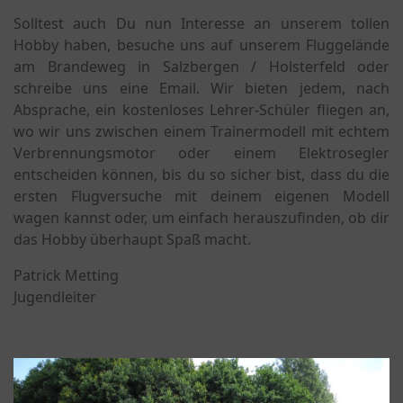
Solltest auch Du nun Interesse an unserem tollen
Hobby haben, besuche uns auf unserem Fluggelände
am Brandeweg in Salzbergen / Holsterfeld oder
schreibe uns eine Email. Wir bieten jedem, nach
Absprache, ein kostenloses Lehrer-Schüler fliegen an,
wo wir uns zwischen einem Trainermodell mit echtem
Verbrennungsmotor oder einem Elektrosegler
entscheiden können, bis du so sicher bist, dass du die
ersten Flugversuche mit deinem eigenen Modell
wagen kannst oder, um einfach herauszufinden, ob dir
das Hobby überhaupt Spaß macht.
Patrick Metting
Jugendleiter