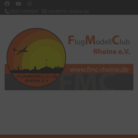
05971/809241
info@fmc-rheine.de
Slideshow CK
'