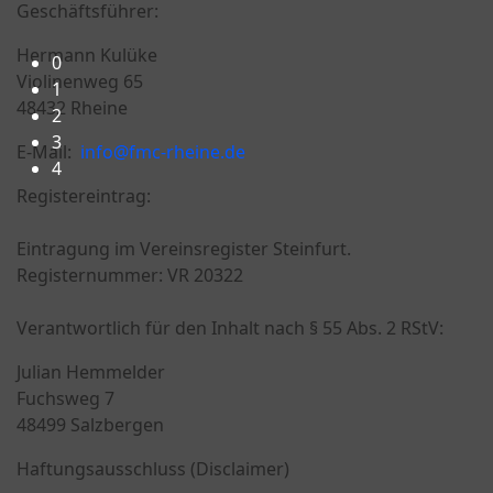
Geschäftsführer:
Herzlich Willkommen beim FMC-Rheine e.V.!
Hermann Kulüke
0
Violinenweg 65
1
48432 Rheine
2
3
E-Mail:
info@fmc-rheine.de
4
Registereintrag:
Eintragung im Vereinsregister Steinfurt.
Registernummer: VR 20322
Verantwortlich für den Inhalt nach § 55 Abs. 2 RStV:
Julian Hemmelder
Fuchsweg 7
48499 Salzbergen
Haftungsausschluss (Disclaimer)