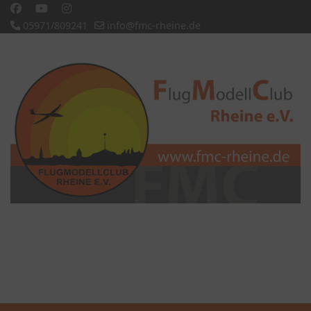
05971/809241
info@fmc-rheine.de
Slideshow CK
'