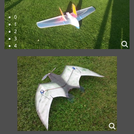
Herzlich Willkommen beim FMC-Rheine e.V.!
0
1
2
3
4