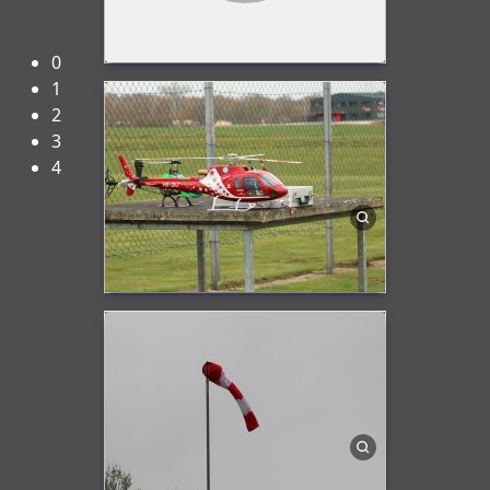
Herzlich Willkommen beim FMC-Rheine e.V.!
0
1
2
3
4