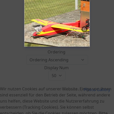
Ordering
Display Num
Wir nutzen Cookies auf unserer Website. Einige von ihnen
Powered by
Phoca Gallery
sind essenziell für den Betrieb der Seite, während andere
uns helfen, diese Website und die Nutzererfahrung zu
verbessern (Tracking Cookies). Sie können selbst
entscheiden, ob Sie die Cookies zulassen möchten. Bitte