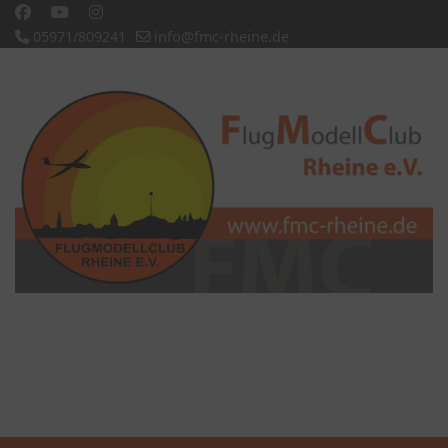
05971/809241
info@fmc-rheine.de
Slideshow CK
'