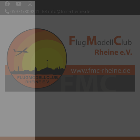
05971/809241
info@fmc-rheine.de
Slideshow CK
'