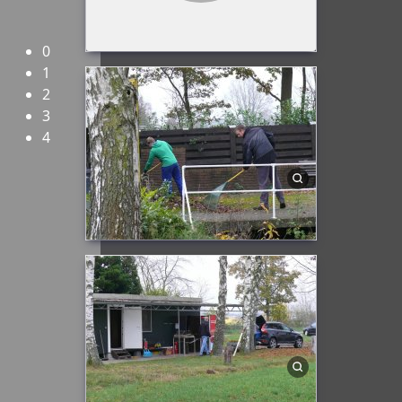
Herzlich Willkommen beim FMC-Rheine e.V.!
0
1
2
3
4