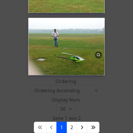
Ordering
Display Num
Seite 1 von 2
1
2