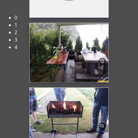
Herzlich Willkommen beim FMC-Rheine e.V.!
0
1
2
3
4