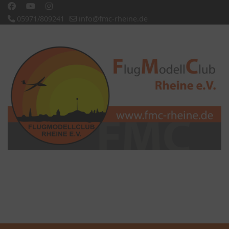
05971/809241
info@fmc-rheine.de
Slideshow CK
'