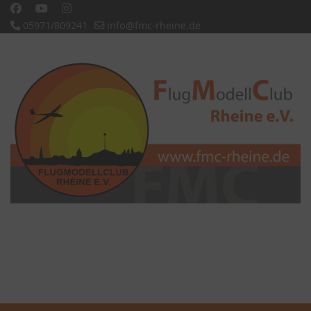
05971/809241
info@fmc-rheine.de
Slideshow CK
'