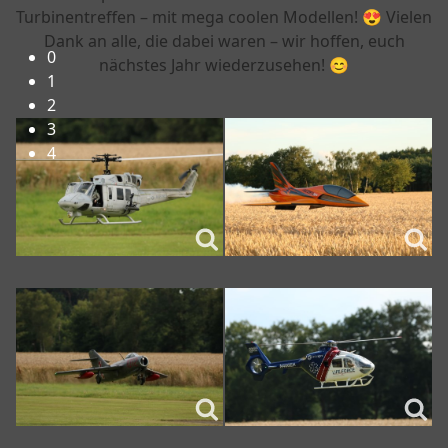
Turbinentreffen – mit mega coolen Modellen! 😍 Vielen
Herzlich Willkommen beim FMC-Rheine e.V.!
Dank an alle, die dabei waren – wir hoffen, euch
0
nächstes Jahr wiederzusehen! 😊
1
2
3
4