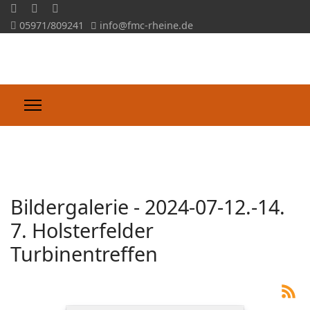
05971/809241
info@fmc-rheine.de
Slideshow CK
Herzlich Willkommen beim FMC-Rheine e.V.!
'
Bildergalerie - 2024-07-12.-14.
7. Holsterfelder
Turbinentreffen