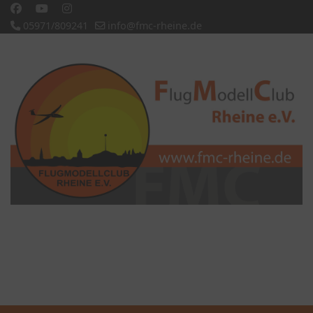
05971/809241
info@fmc-rheine.de
Slideshow CK
'