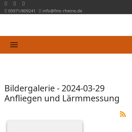
05971/809241
info@fmc-rheine.de
Slideshow CK
Herzlich Willkommen beim FMC-Rheine e.V.!
'
Bildergalerie - 2024-03-29
Anfliegen und Lärmmessung